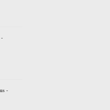
 -
us -