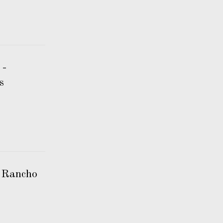
 -
s
 Rancho