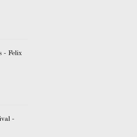
 - Felix
val -