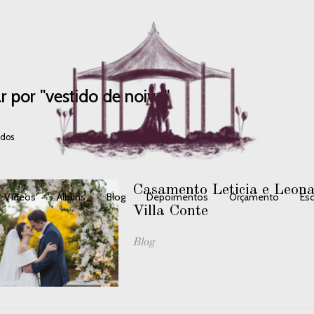
r por
"vestido de noiva"
ados
Casamento Leticia e Leona
Vídeos
Álbuns
Blog
Depoimentos
Orçamento
Esc
Villa Conte
Blog