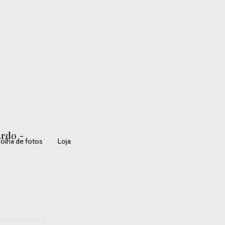
rdo -
olha de fotos
Loja